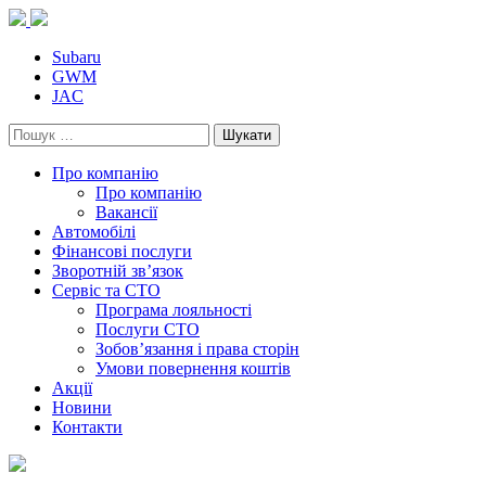
Skip
to
content
Subaru
GWM
JAC
Пошук:
Про компанію
Про компанію
Вакансії
Автомобілі
Фінансові послуги
Зворотній зв’язок
Cервіс та СТО
Програма лояльності
Послуги СТО
Зобов’язання і права сторін
Умови повернення коштів
Акції
Новини
Контакти