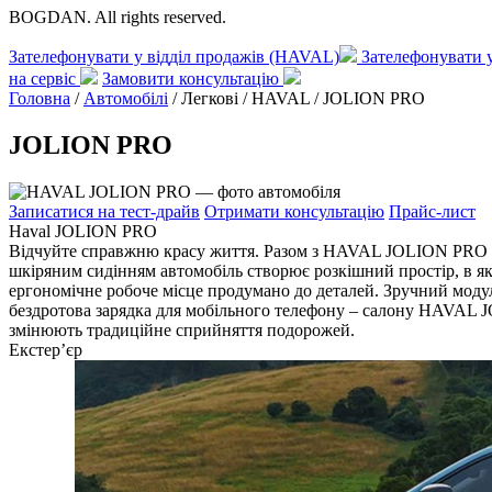
BOGDAN. All rights reserved.
Зателефонувати у відділ продажів (HAVAL)
Зателефонувати 
на сервіс
Замовити консультацію
Головна
/
Автомобілі
/ Легкові / HAVAL /
JOLION PRO
JOLION PRO
Записатися на тест-драйв
Отримати консультацію
Прайс-лист
Haval JOLION PRO
Відчуйте справжню красу життя. Разом з HAVAL JOLION PRO Ви
шкіряним сидінням автомобіль створює розкішний простір, в як
ергономічне робоче місце продумано до деталей. Зручний модул
бездротова зарядка для мобільного телефону – салону HAVAL JO
змінюють традиційне сприйняття подорожей.
Екстер’єр