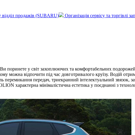
у відділ продажів (SUBARU)
Організація сервісу та торгівлі 
 поринете у світ захоплюючих та комфортабельних подорожей. 
ому можна відпочити під час довготривалого круїзу. Водій отри
ь перемикання передач, триекранний інтелектуальний звязок, за
LION характерна мінімалістична естетика у поєднанні з техноло