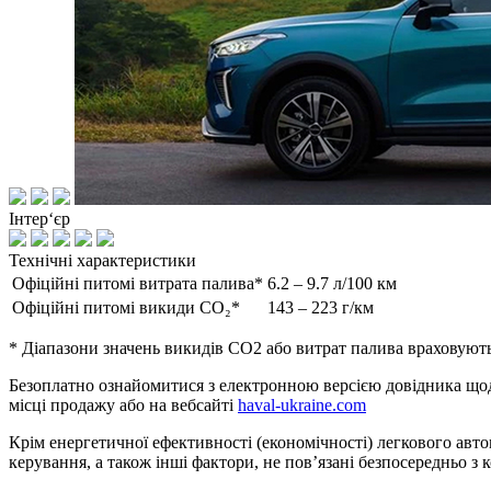
Інтер‘єр
Технічні характеристики
Офіційні питомі витрата палива*
6.2 – 9.7 л/100 км
Офіційні питомі викиди CO₂*
143 – 223 г/км
* Діапазони значень викидів СО2 або витрат палива враховують
Безоплатно ознайомитися з електронною версією довідника щод
місці продажу або на вебсайті
haval-ukraine.com
Крім енергетичної ефективності (економічності) легкового авт
керування, а також інші фактори, не повʼязані безпосередньо 