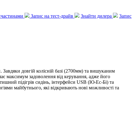
запчастинами
Запис на тест-драйв
Знайти дилера
Запис
Завдяки довгій колісній базі (2700мм) та вишуканим
має максимум задоволення від керування, адже його
тишний підігрів сидінь, інтерфейси USB (Ю-Ес-Бі) та
гіями майбутнього, які відкривають нові можливості та