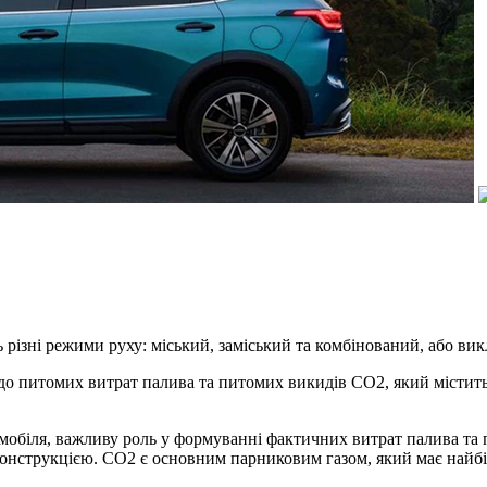
 різні режими руху: міський, заміський та комбінований, або ви
о питомих витрат палива та питомих викидів CO2, який містить
омобіля, важливу роль у формуванні фактичних витрат палива та
з конструкцією. СО2 є основним парниковим газом, який має найб