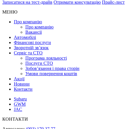
Записатися на тест-драйв
Отримати консультацію
Прайс-лист
МЕНЮ
Про компанію
Про компанію
Вакансії
Автомобілі
Фінансові послуги
Зворотній зв’язок
Cервіс та СТО
Програма лояльності
Послуги СТО
Зобов’язання і права сторін
Умови повернення коштів
Акції
Новини
Контакти
Subaru
GWM
JAC
КОНТАКТИ
Автосалон:
(093) 170 37 77